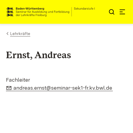
Zum Inhalt springen
Link zur Startseite
Lehrkräfte
Ernst, Andreas
Fachleiter
E-Mail:
(Öffnet 
andreas.ernst@seminar-sek1-fr.kv.bwl.de