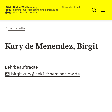
Zum Inhalt springen
Link zur Startseite
Lehrkräfte
Kury de Menendez, Birgit
Lehrbeauftragte
E-Mail:
(Öffnet in neue
birgit.kury@sek1-fr.seminar-bw.de