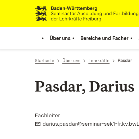
Zum Inhalt springen
Link zur Startseite
Über uns
Bereiche und Fächer
Startseite
Über uns
Lehrkräfte
Pasdar
Pasdar, Darius
Fachleiter
E-Mail:
darius.pasdar@seminar-sek1-fr.kv.bwl