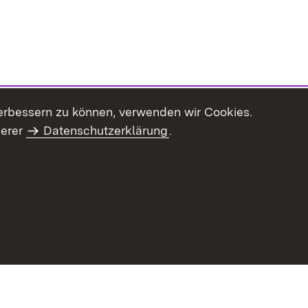
erbessern zu können, verwenden wir Cookies.
serer
Datenschutzerklärung
.
haltsübersicht
Kontakt
Impressum
Datenschutz
Benut