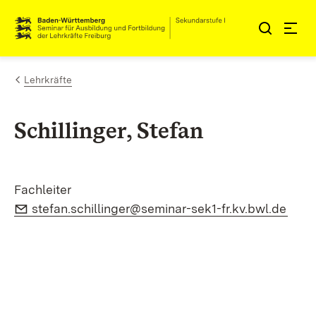
Zum Inhalt springen
Link zur Startseite
Lehrkräfte
Schillinger, Stefan
Fachleiter
E-Mail:
(Öff
stefan.schillinger@seminar-sek1-fr.kv.bwl.de