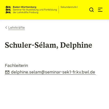
Zum Inhalt springen
Link zur Startseite
Lehrkräfte
Schuler-Sélam, Delphine
Fachleiterin
E-Mail:
(Öffne
delphine.selam@seminar-sek1-fr.kv.bwl.de